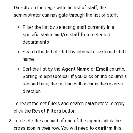
servidor
Guia de referência do
Passo 5. Conectando Canais
Como transformar um link em
Seção "Canais"
d
Directly on the page with the list of staff, the
Rox.Chat Mobile SDK para
de Comunicação
um botão de início de chat
Teclas de atalho no espaç
Time schedule Section
administrator can navigate through the list of staff:
o
aplicativos iOS
de trabalho do agente
Seção "Janela de
Instalando o Rox.Chat em um
Departments Section
visualização"
a
Filter the list by selecting staff currently in a
Recursos adicionais do
site em um iframe
Inserção de um hiperlink e
specific status and/or staff from selected
p
Rox.Chat Mobile SDK para
uma mensagem
Assigning a Supervisor
departments
Android
Interface postMessage do
e
Rox.Chat CRM
Search the list of staff by internal or external staff
Criar notas sobre os
s
Recursos adicionais do
visitantes
name
Rox.Chat Mobile SDK para
Google Analytics
q
Sort the list by the
Agent Name
or
Email
column.
iOS
Redirecionando a caixa de
Sorting is alphabetical. If you click on the column a
u
diálogo para outro agente
second time, the sorting will occur in the reverse
Notas de versão do Rox.Ch
i
direction
Mobile SDK para iOS
Selecionar um visitante do
s
site na lista e iniciar um
To reset the set filters and search parameters, simply
Notas de versão do Rox.Ch
diálogo
click the
Reset Filters
button.
a
Mobile SDK para Android
To delete the account of one of the agents, click the
Enviar um arquivo para o
cross icon in their row. You will need to
confirm
this
visitante