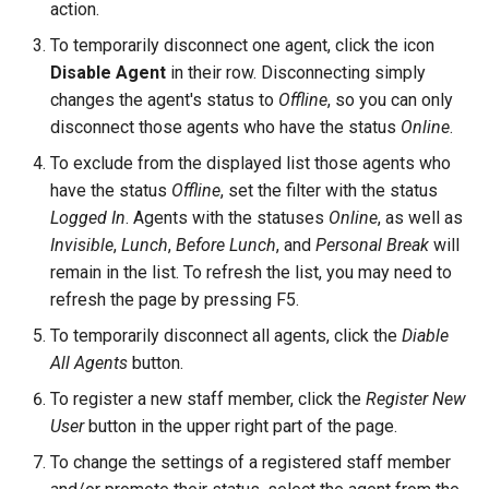
action.
To temporarily disconnect one agent, click the icon
Enviar conversa para o
Disable Agent
in their row. Disconnecting simply
endereço de e-mail do age
changes the agent's status to
Offline
, so you can only
Redirecionamento do usuár
disconnect those agents who have the status
Online
.
para outro site
To exclude from the displayed list those agents who
have the status
Offline
, set the filter with the status
Logged In
. Agents with the statuses
Online
, as well as
Invisible
,
Lunch
,
Before Lunch
, and
Personal Break
will
remain in the list. To refresh the list, you may need to
refresh the page by pressing F5.
To temporarily disconnect all agents, click the
Diable
All Agents
button.
To register a new staff member, click the
Register New
User
button in the upper right part of the page.
To change the settings of a registered staff member