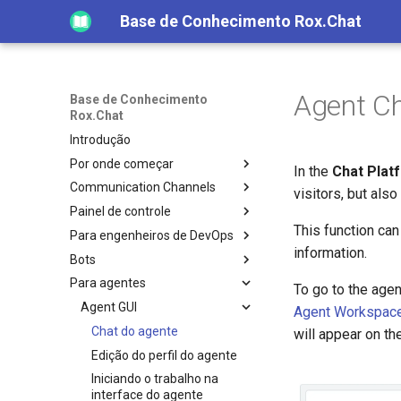
Base de Conhecimento Rox.Chat
Agent C
Base de Conhecimento
Rox.Chat
Introdução
Por onde começar
In the
Chat Plat
Communication Channels
visitors, but also
Painel de controle
This function ca
Para engenheiros de DevOps
information.
Bots
Para agentes
To go to the agen
Agent GUI
Agent Workspac
Chat do agente
will appear on the
Edição do perfil do agente
Iniciando o trabalho na
interface do agente