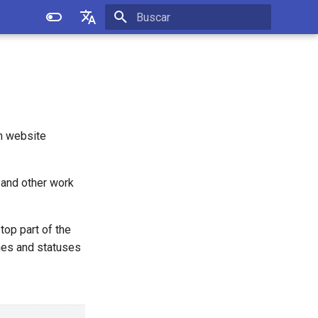
Inicializando a pesquisa
English
Português
th website
 and other work
 top part of the
ames and statuses